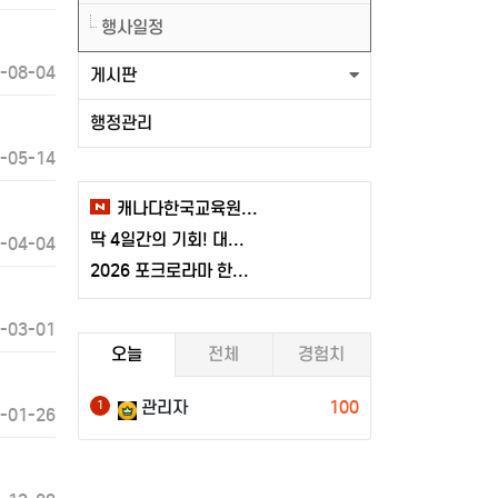
행사일정
-08-04
게시판
행정관리
-05-14
캐나다한국교육원, 2026-2027 학년도 한국어 학점반 등록 및 고교생활 설명회 개최
딱 4일간의 기회! 대한항공 20% 역대급 할인 , 7/13(월)까지
-04-04
2026 포크로라마 한국관 업체 입점 신청 마감일 공고
-03-01
오늘
전체
경험치
관리자
100
1
-01-26