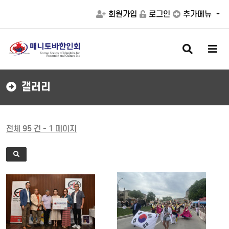
회원가입
로그인
추가메뉴
검
메
색
뉴
버
버
튼
튼
갤러리
전체 95 건 - 1 페이지