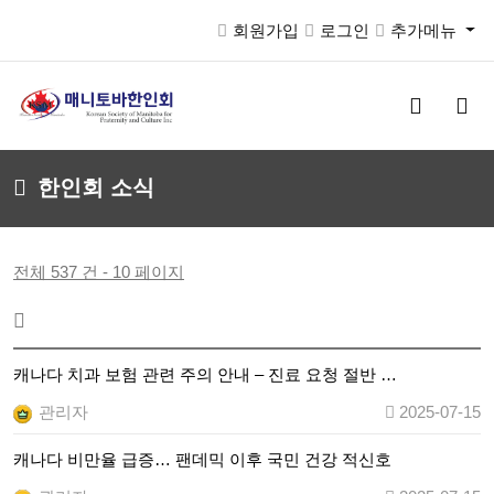
회원가입
로그인
추가메뉴
검
메
색
뉴
버
버
튼
튼
한인회 소식
전체 537 건 - 10 페이지
캐나다 치과 보험 관련 주의 안내 – 진료 요청 절반 …
관리자
2025-07-15
캐나다 비만율 급증… 팬데믹 이후 국민 건강 적신호