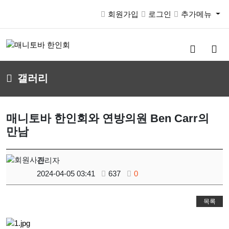
회원가입
로그인
추가메뉴
검
메
색
뉴
버
버
갤러리
튼
튼
매니토바 한인회와 연방의원 Ben Carr의
만남
관리자
2024-04-05 03:41
637
0
목록