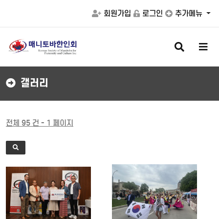
회원가입
로그인
추가메뉴
검
메
색
뉴
버
버
튼
튼
갤러리
전체 95 건 - 1 페이지