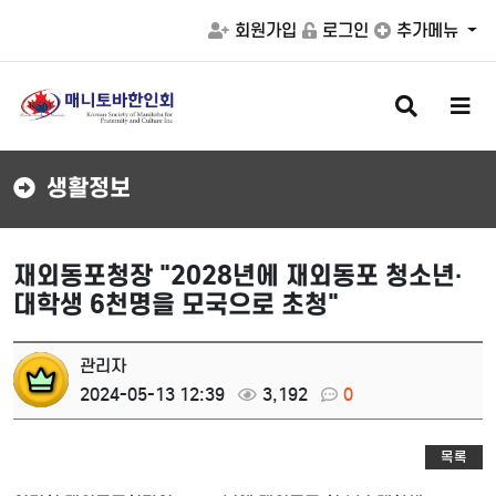
회원가입
로그인
추가메뉴
검
메
색
뉴
버
버
튼
튼
생활정보
재외동포청장 "2028년에 재외동포 청소년·
대학생 6천명을 모국으로 초청"
관리자
2024-05-13 12:39
3,192
0
목록