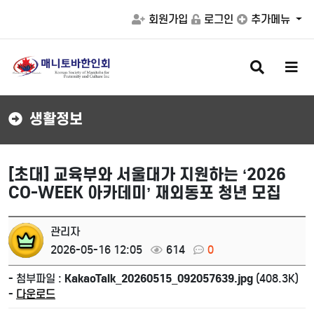
회원가입
로그인
추가메뉴
검
메
색
뉴
버
버
튼
튼
생활정보
[초대] 교육부와 서울대가 지원하는 ‘2026
CO-WEEK 아카데미’ 재외동포 청년 모집
관리자
2026-05-16 12:05
614
0
- 첨부파일 :
KakaoTalk_20260515_092057639.jpg
(408.3K)
-
다운로드