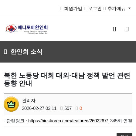
회원가입
로그인
추가메뉴
검
메
색
뉴
버
버
튼
튼
한인회 소식
북한 노동당 대회 대외·대남 정책 발언 관련
동향 안내
관리자
2026-02-27 03:11
597
0
- 관련링크 :
https://hiuskorea.com/featured/2602267/
345회 연결