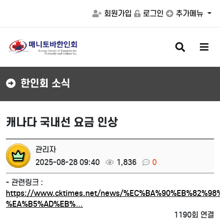
회원가입
로그인
추가메뉴
검
메
색
뉴
버
버
튼
튼
한인회 소식
캐나다 국내선 요금 인상
관리자
2025-08-28 09:40
1,836
0
- 관련링크 :
https://www.cktimes.net/news/%EC%BA%90%EB%82%9
%EA%B5%AD%EB%…
1190회 연결