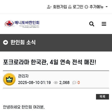
회원가입
로그인
추가메뉴
검
메
색
뉴
버
버
튼
튼
한인회 소식
포크로라마 한국관, 4일 연속 전석 매진!
관리자
2025-08-10 01:19
2,068
0
목록
안녕하세요 한인회 여러분,