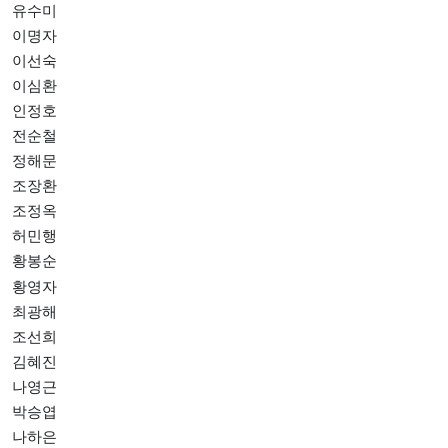
유수미
이명자
이선숙
이심환
인정호
전순철
정해문
조장환
조정옥
허민행
황봉순
황영자
최광해
조선희
김혜진
나영근
박승엽
나하은