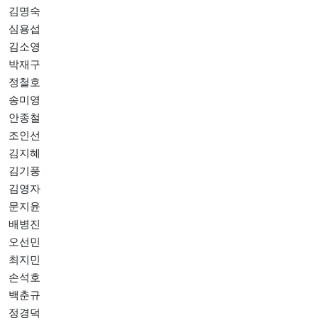
김명숙
심용섭
김소영
박재구
정철호
송미영
안종철
조인선
김지혜
김기풍
김영자
문지윤
배병진
오선민
최지민
손석호
백춘규
정경덕