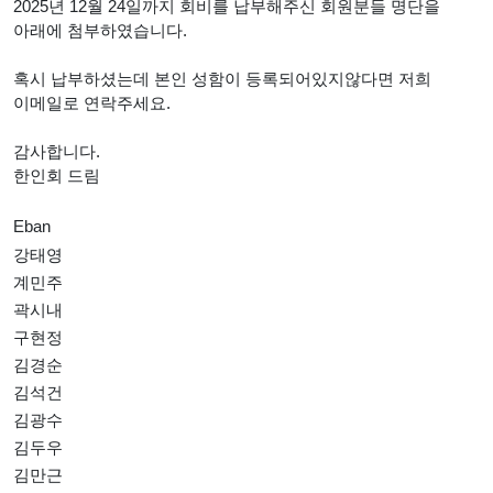
2025년 12월 24일까지 회비를 납부해주신 회원분들 명단을
아래에 첨부하였습니다.
혹시 납부하셨는데 본인 성함이 등록되어있지않다면 저희
이메일로 연락주세요.
감사합니다.
한인회 드림
Eban
강태영
계민주
곽시내
구현정
김경순
김석건
김광수
김두우
김만근