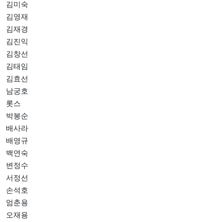
김미숙
김영재
김재경
김진익
김창선
김태임
김효선
남궁호
롯스
박봉순
배사라
배영규
백연숙
변정수
서정선
손석호
엄춘용
오재용