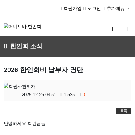
회원가입
로그인
추가메뉴
검
메
색
뉴
버
버
한인회 소식
튼
튼
2026 한인회비 납부자 명단
관리자
2025-12-25 04:51
1,525
0
목록
안녕하세요 회원님들,