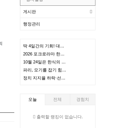
게시판
행정관리
의
딱 4일간의 기회! 대한항공 20% 역대급 할인 , 7/13(월)까지
2026 포크로라마 한국관 업체 입점 신청 마감일 공고
10월 24일은 한식의 날… 국회 본회의 통과
파리, 모기를 잡기 힘든 이유 밝혀졌다
정치 지지율 하락·선거 재검표·반도체발 자산 격차… 6월 23일 한국 주요 이슈 정리
오늘
전체
경험치
출력할 랭킹이 없습니다.