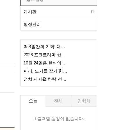
게시판
행정관리
딱 4일간의 기회! 대한항공 20% 역대급 할인 , 7/13(월)까지
2026 포크로라마 한국관 업체 입점 신청 마감일 공고
10월 24일은 한식의 날… 국회 본회의 통과
파리, 모기를 잡기 힘든 이유 밝혀졌다
정치 지지율 하락·선거 재검표·반도체발 자산 격차… 6월 23일 한국 주요 이슈 정리
오늘
전체
경험치
출력할 랭킹이 없습니다.